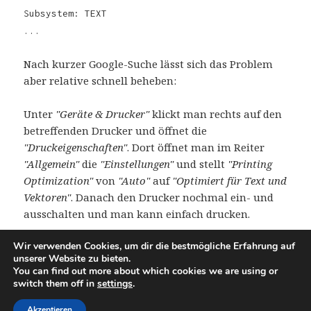
Subsystem: TEXT
...
Nach kurzer Google-Suche lässt sich das Problem
aber relative schnell beheben:
Unter
"Geräte & Drucker"
klickt man rechts auf den
betreffenden Drucker und öffnet die
"Druckeigenschaften"
. Dort öffnet man im Reiter
"Allgemein"
die
"Einstellungen"
und stellt
"Printing
Optimization"
von
"Auto"
auf
"Optimiert für Text und
Vektoren"
. Danach den Drucker nochmal ein- und
ausschalten und man kann einfach drucken.
Wir verwenden Cookies, um dir die bestmögliche Erfahrung auf
unserer Website zu bieten.
Veröffentlicht
Kategorien
Schlagwörter
1. August 2010
Drucker
Drucker
,
HP
You can find out more about which cookies we are using or
am
zu HP CM1312 NFi zum drucken bringen
Schreibe einen Kommentar
switch them off in
settings
.
Akzeptieren