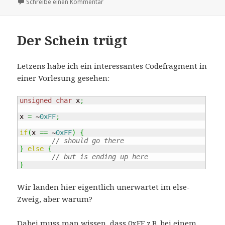
am
zu Snap-In für Fenster
Schreibe einen Kommentar
Der Schein trügt
Letzens habe ich ein interessantes Codefragment in
einer Vorlesung gesehen:
unsigned
char
 x
;
x 
=
 ~
0xFF
;
if
(
x 
==
 ~
0xFF
)
{
// should go there
}
else
{
// but is ending up here
}
Wir landen hier eigentlich unerwartet im else-
Zweig, aber warum?
Dabei muss man wissen, dass 0xFF z.B. bei einem