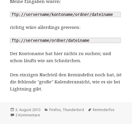
Meine Eingaben waren:
ftp://servername/kontoname/ordner/dateiname
richtig wäre allerdings gewesen:
ftp://servername/ordner/dateiname
Der Kontoname hat hier nichts zu suchen; und
schon läufts wie am Schnürchen.
Den einzigen Nachteil den Remindefox noch hat, ist
die fehlende "große" Kalenderansicht, wie es sie bei
Lightning gibt.
Veröffentlicht
Kategorien
Schlagwörter
3. August 2010
Firefox
,
Thunderbird
Reminderfox
am
zu Reminderfox per FTP synchronisieren
2 Kommentare