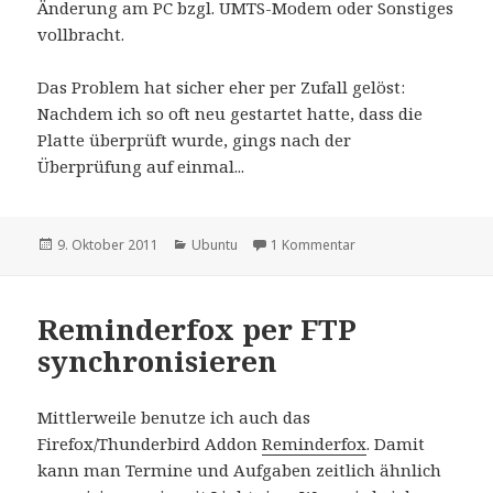
Änderung am PC bzgl. UMTS-Modem oder Sonstiges
vollbracht.
Das Problem hat sicher eher per Zufall gelöst:
Nachdem ich so oft neu gestartet hatte, dass die
Platte überprüft wurde, gings nach der
Überprüfung auf einmal...
Veröffentlicht
Kategorien
zu Ubuntu hängt bei
9. Oktober 2011
Ubuntu
1 Kommentar
am
Reminderfox per FTP
synchronisieren
Mittlerweile benutze ich auch das
Firefox/Thunderbird Addon
Reminderfox
. Damit
kann man Termine und Aufgaben zeitlich ähnlich