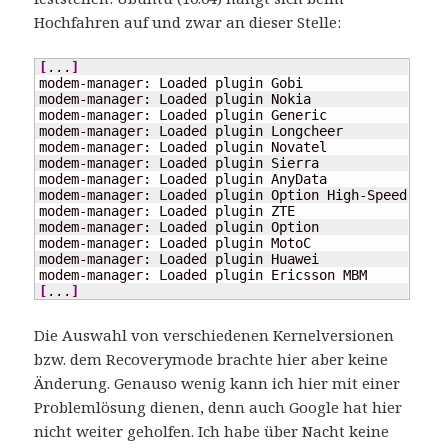
Hochfahren auf und zwar an dieser Stelle:
[
...
]
modem-manager: Loaded plugin Gobi  

modem-manager: Loaded plugin Nokia  

modem-manager: Loaded plugin Generic  

modem-manager: Loaded plugin Longcheer  

modem-manager: Loaded plugin Novatel  

modem-manager: Loaded plugin Sierra  

modem-manager: Loaded plugin AnyData  

modem-manager: Loaded plugin Option High-Speed  

modem-manager: Loaded plugin ZTE  

modem-manager: Loaded plugin Option  

modem-manager: Loaded plugin MotoC  

modem-manager: Loaded plugin Huawei  

[
...
]
Die Auswahl von verschiedenen Kernelversionen
bzw. dem Recoverymode brachte hier aber keine
Änderung. Genauso wenig kann ich hier mit einer
Problemlösung dienen, denn auch Google hat hier
nicht weiter geholfen. Ich habe über Nacht keine