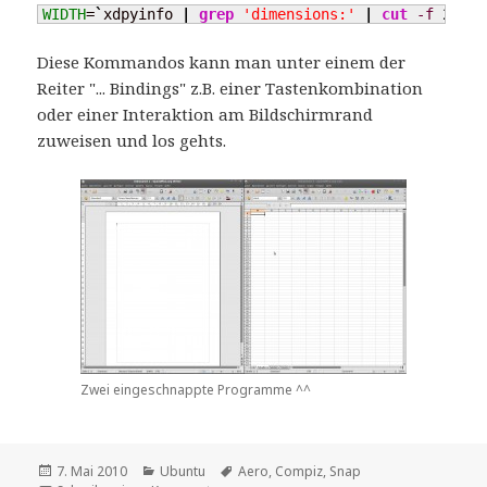
WIDTH
=
`
xdpyinfo 
|
grep
'dimensions:'
|
cut
-f
2
-d
Diese Kommandos kann man unter einem der
Reiter "... Bindings" z.B. einer Tastenkombination
oder einer Interaktion am Bildschirmrand
zuweisen und los gehts.
Zwei eingeschnappte Programme ^^
Veröffentlicht
Kategorien
Schlagwörter
7. Mai 2010
Ubuntu
Aero
,
Compiz
,
Snap